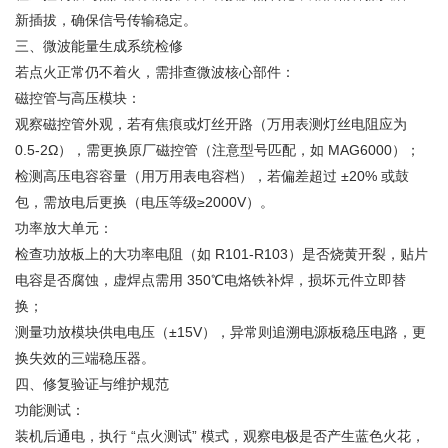
新插拔，确保信号传输稳定。
三、微波能量生成系统检修
若点火正常仍不着火，需排查微波核心部件：
磁控管与高压模块：
观察磁控管外观，若有焦痕或灯丝开路（万用表测灯丝电阻应为
0.5-2Ω），需更换原厂磁控管（注意型号匹配，如 MAG6000）；
检测高压电容容量（用万用表电容档），若偏差超过 ±20% 或鼓
包，需放电后更换（电压等级≥2000V）。
功率放大单元：
检查功放板上的大功率电阻（如 R101-R103）是否烧黄开裂，贴片
电容是否腐蚀，虚焊点需用 350℃电烙铁补焊，损坏元件立即替
换；
测量功放模块供电电压（±15V），异常则追溯电源板稳压电路，更
换失效的三端稳压器。
四、修复验证与维护规范
功能测试：
装机后通电，执行 “点火测试” 模式，观察电极是否产生蓝色火花，