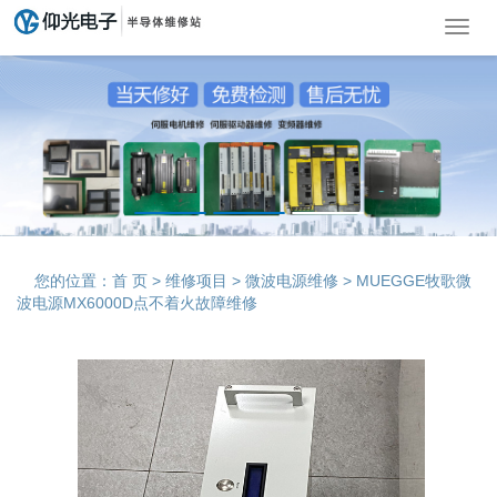
导
航
菜
单
您的位置：
首 页
>
维修项目
>
微波电源维修
> MUEGGE牧歌微
波电源MX6000D点不着火故障维修