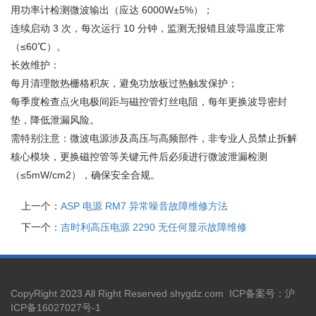
用功率计检测微波输出（应达 6000W±5%）；
连续启动 3 次，每次运行 10 分钟，监测无报错且波导温度正常
（≤60℃）。
长效维护：
每月清理散热栅格积灰，避免功放板过热触发保护；
每季度检查点火电极间距与磁控管灯丝电阻，每年更换波导密封
垫，降低泄漏风险。
需特别注意：微波电源涉及高压与高频部件，非专业人员禁止拆解
核心模块，更换磁控管等关键元件后必须进行微波泄漏检测
（≤5mW/cm2），确保安全合规。
上一个：
ASP 电源 RM7 异常噪音故障维修方法
下一个：
吉时利高压电源 2290 无任何显示故障维修
CopyRight 2023 All Right Reserved shygdz.com ICP备案号：
沪
ICP备16027027号-1