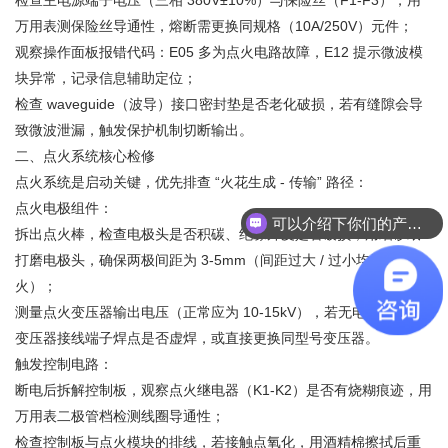
检查主电源端子电压（三相 380V±10%）与保险丝（F1-F3），用
万用表测保险丝导通性，熔断需更换同规格（10A/250V）元件；
观察操作面板报错代码：E05 多为点火电路故障，E12 提示微波模
块异常，记录信息辅助定位；
检查 waveguide（波导）接口密封垫是否老化破损，若有缝隙会导
致微波泄漏，触发保护机制切断输出。
二、点火系统核心检修
点火系统是启动关键，优先排查 “火花生成 - 传输” 路径：
点火电极组件：
可以介绍下你们的产品么？
拆出点火棒，检查电极头是否积碳、绝缘外皮是否破损，用细砂纸
打磨电极头，确保两极间距为 3-5mm（间距过大 / 过小均无法点
火）；
测量点火变压器输出电压（正常应为 10-15kV），若无电压，检查
变压器接线端子焊点是否虚焊，或直接更换同型号变压器。
触发控制电路：
断电后拆解控制板，观察点火继电器（K1-K2）是否有烧糊痕迹，用
万用表二极管档检测线圈导通性；
检查控制板与点火模块的排线，若接触点氧化，用酒精棉擦拭后重