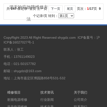
源无响应故障维修方
共
147
条记录 首页 上一页
页次：
1
/17
页
9
下一页
尾页
个记录/页 转到：
法
CopyRight 2023 All Right Reserved shygdz.com ICP备案号：
沪
ICP备16027027号-1
联系人：张工
手机：13761149023
电话：021-50157782
邮箱：shygdzi@163.com
地址：上海市嘉定区博园路858号531-532
维修项目
技术资讯
关于我们
射频电源维修
行业新闻
公司简介
开关电源维修
技术文章
联系我们